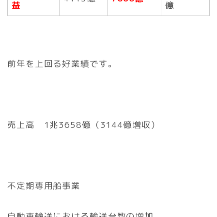
益
億
前年を上回る好業績です。
売上高 1兆3658億（3144億増収）
不定期専用船事業
自動車輸送における輸送台数の増加