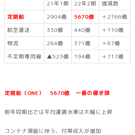
21年1期
22年2期
増減数
定期船
2904億
5670億
＋2766億
航空運送
330億
440億
＋110億
物流
284億
371億
＋87億
不定期専用線
▲523億
194億
＋717億
定期船（ONE） 5670億 一番の稼ぎ頭
前年同期比では平均運賃水準は大幅に上昇
コンテナ滞留に伴う、付帯収入が増加