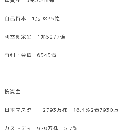
総資産 3兆5048億
自己資本 1兆9835億
利益剰余金 1兆5277億
有利子負債 6343億
投資主
日本マスター 2793万株 16.4％2億7930万
カストディ 970万株 5.7％