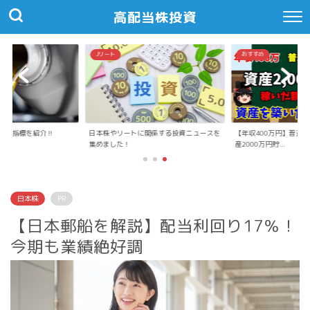
高配当株投資
Jリート
おすすめ
重要指標を紹介‼
日本株やリートに関係する投資ニュースを
【年収400万円】普通
集めました！
産2000万円貯...
日本株
PR
【日本郵船を解説】配当利回り17％！
今期も業績絶好調